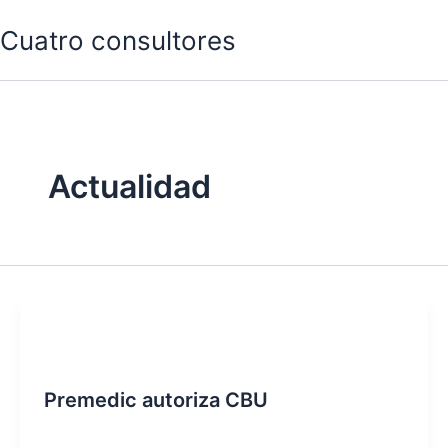
Ir
Cuatro consultores
al
contenido
Actualidad
Actualidad
Premedic autoriza CBU
jesica stark
/
12/03/2026